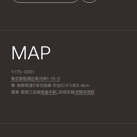
MAP
〒175-0081
東京都板橋区新河岸1-15-5
車：首都高速5号池袋線 中台ICから約3.4km
電車：都営三田線
高島平駅
,JR埼京線
浮間舟渡駅