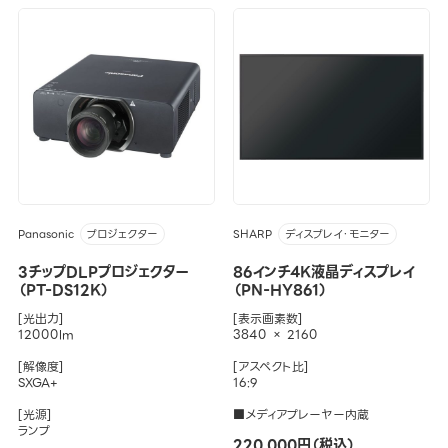
Panasonic
SHARP
プロジェクター
ディスプレイ・モニター
3チップDLPプロジェクター
86インチ4K液晶ディスプレイ
（PT-DS12K）
（PN-HY861）
[光出力]
[表示画素数]
12000lm
3840 × 2160
[解像度]
[アスペクト比]
SXGA+
16:9
[光源]
■メディアプレーヤー内蔵
ランプ
220,000円（税込）