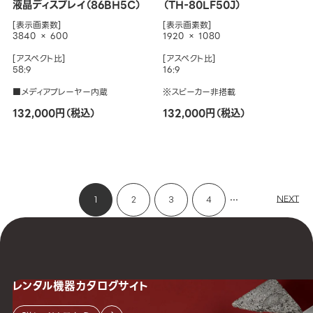
液晶ディスプレイ（86BH5C）
（TH-80LF50J）
[表示画素数]
[表示画素数]
3840 × 600
1920 × 1080
[アスペクト比]
[アスペクト比]
58:9
16:9
■メディアプレーヤー内蔵
※スピーカー非搭載
132,000円（税込）
132,000円（税込）
...
NEXT
1
2
3
4
レンタル機器
カタログサイト