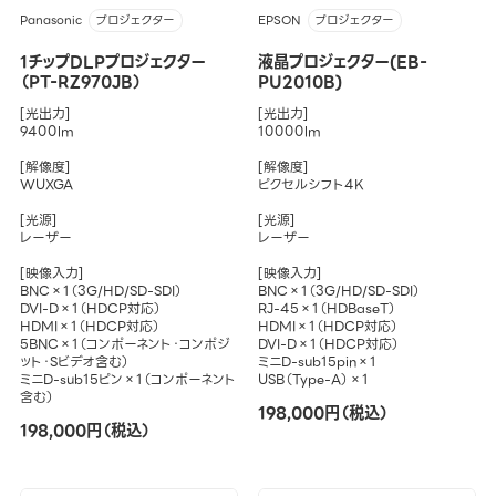
Panasonic
EPSON
プロジェクター
プロジェクター
1チップDLPプロジェクター
液晶プロジェクター(EB-
（PT-RZ970JB）
PU2010B)
[光出力]
[光出力]
9400lm
10000lm
[解像度]
[解像度]
WUXGA
ピクセルシフト4K
[光源]
[光源]
レーザー
レーザー
[映像入力]
[映像入力]
BNC×1（3G/HD/SD-SDI）
BNC×1（3G/HD/SD-SDI）
DVI-D×1（HDCP対応）
RJ-45×1（HDBaseT）
HDMI×1（HDCP対応）
HDMI×1（HDCP対応）
5BNC×1（コンポーネント・コンポジ
DVI-D×1（HDCP対応）
ット・Sビデオ含む）
ミニD-sub15pin×1
ミニD-sub15ピン×1（コンポーネント
USB（Type-A）×1
含む）
198,000円（税込）
198,000円（税込）