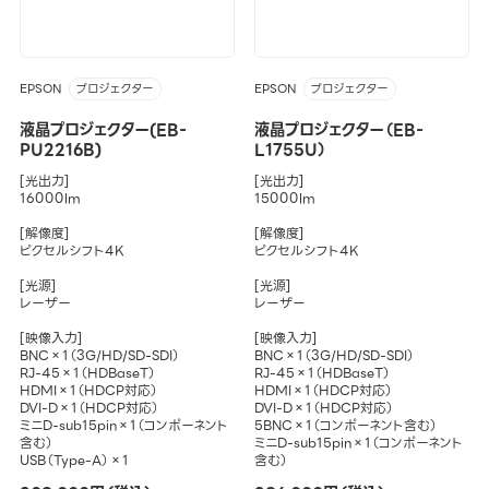
EPSON
EPSON
プロジェクター
プロジェクター
液晶プロジェクター(EB-
液晶プロジェクター（EB-
PU2216B)
L1755U）
[光出力]
[光出力]
16000lm
15000lm
[解像度]
[解像度]
ピクセルシフト4K
ピクセルシフト4K
[光源]
[光源]
レーザー
レーザー
[映像入力]
[映像入力]
BNC×1（3G/HD/SD-SDI）
BNC×1（3G/HD/SD-SDI）
RJ-45×1（HDBaseT）
RJ-45×1（HDBaseT）
HDMI×1（HDCP対応）
HDMI×1（HDCP対応）
DVI-D×1（HDCP対応）
DVI-D×1（HDCP対応）
ミニD-sub15pin×1（コンポーネント
5BNC×1（コンポーネント含む）
含む）
ミニD-sub15pin×1（コンポーネント
USB（Type-A）×1
含む）