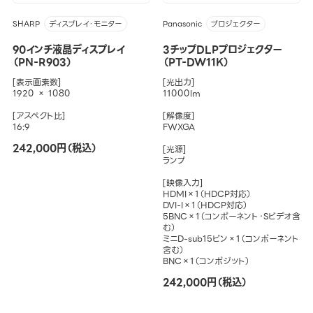
SHARP
Panasonic
ディスプレイ・モニター
プロジェクター
90インチ液晶ディスプレイ
3チップDLPプロジェクター
（PN-R903）
（PT-DW11K）
[表示画素数]
[光出力]
1920 × 1080
11000lm
[アスペクト比]
[解像度]
16:9
FWXGA
242,000円（税込）
[光源]
ランプ
[映像入力]
HDMI×1（HDCP対応）
DVI-I×1（HDCP対応）
5BNC×1（コンポーネント・Sビデオ含
む）
ミニD-sub15ピン×1（コンポーネント
含む）
BNC×1（コンポジット）
242,000円（税込）