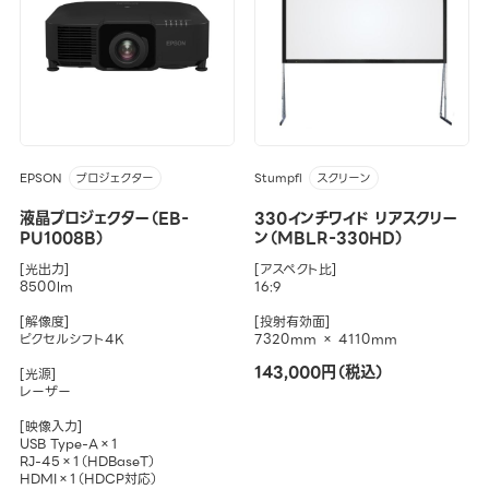
EPSON
Stumpfl
プロジェクター
スクリーン
液晶プロジェクター（EB-
330インチワイド リアスクリー
PU1008B）
ン（MBLR-330HD）
[光出力]
[アスペクト比]
8500lm
16:9
[解像度]
[投射有効面]
ピクセルシフト4K
7320mm × 4110mm
143,000円（税込）
[光源]
レーザー
[映像入力]
USB Type-A×1
RJ-45×1（HDBaseT）
HDMI×1（HDCP対応）