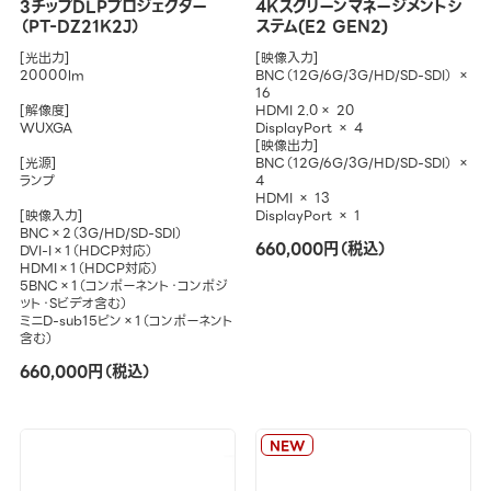
3チップDLPプロジェクター
4Kスクリーンマネージメントシ
（PT-DZ21K2J）
ステム(E2 GEN2)
[光出力]
[映像入力]
20000lm
BNC（12G/6G/3G/HD/SD-SDI） ×
16
[解像度]
HDMI 2.0× 20
WUXGA
DisplayPort × 4
[映像出力]
[光源]
BNC（12G/6G/3G/HD/SD-SDI） ×
ランプ
4
HDMI × 13
[映像入力]
DisplayPort × 1
BNC×2（3G/HD/SD-SDI）
660,000円（税込）
DVI-I×1（HDCP対応）
HDMI×1（HDCP対応）
5BNC×1（コンポーネント・コンポジ
ット・Sビデオ含む）
ミニD-sub15ピン×1（コンポーネント
含む）
660,000円（税込）
NEW