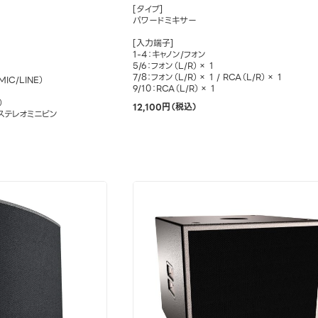
[タイプ]
パワードミキサー
[入力端子]
1-4：キャノン/フォン
5/6：フォン（L/R）× 1
7/8：フォン（L/R）× 1 / RCA（L/R）× 1
IC/LINE）
9/10：RCA（L/R）× 1
）
12,100円（税込）
mmステレオミニピン