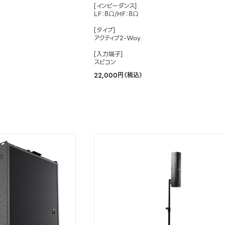
[インピーダンス]
LF：8Ω/HF：8Ω
[タイプ]
アクティブ2-Way
[入力端子]
スピコン
22,000円（税込）