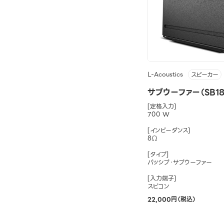
L-Acoustics
スピーカー
サブウーファー（SB1
[定格入力]
700 W
[インピーダンス]
8Ω
[タイプ]
パッシブ・サブウーファー
[入力端子]
スピコン
22,000円（税込）