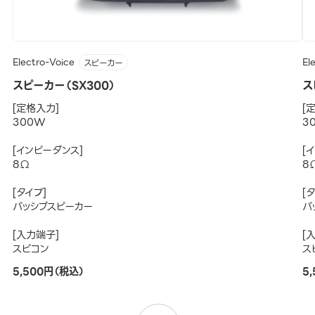
Electro-Voice
El
スピーカー
スピーカー（SX300）
ス
[定格入力]
[
300W
3
[インピーダンス]
[
8Ω
8
[タイプ]
[
パッシブスピーカー
パ
[入力端子]
[
スピコン
ス
5,500円（税込）
5