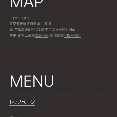
MAP
〒175-0081
東京都板橋区新河岸1-15-5
車：首都高速5号池袋線 中台ICから約3.4km
電車：都営三田線
高島平駅
,JR埼京線
浮間舟渡駅
MENU
トップページ