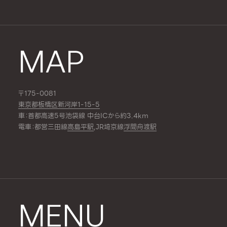
MAP
〒175-0081
東京都板橋区新河岸1-15-5
車：首都高速5号池袋線 中台ICから約3.4km
電車：都営三田線
高島平駅
,JR埼京線
浮間舟渡駅
MENU