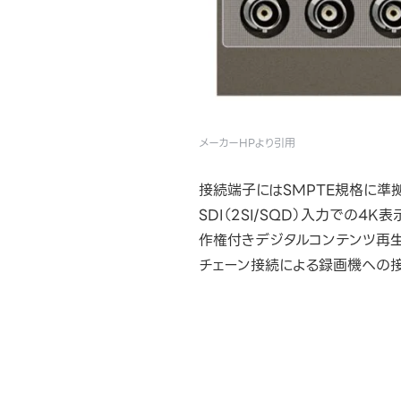
メーカーHPより引用
接続端子にはSMPTE規格に準拠し
SDI（2SI/SQD）入力での4K
作権付きデジタルコンテンツ再生に
チェーン接続による録画機への