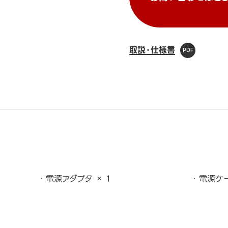
取説・仕様書
電源アダプタ × 1
電源ケー