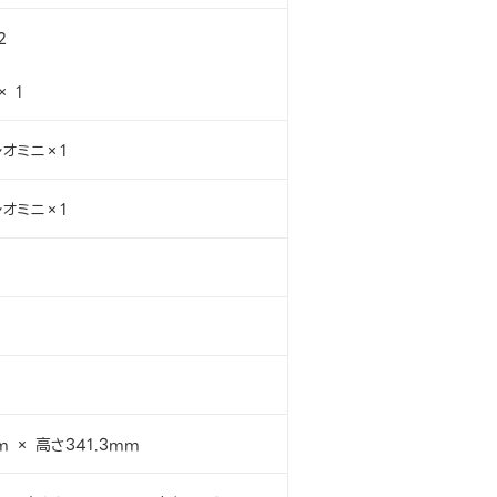
2
× 1
レオミニ×1
レオミニ×1
m × 高さ341.3mm