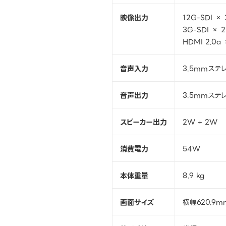
映像出力
12G-SDI × 
3G-SDI × 2
HDMI 2.0a 
音声入力
3.5mmステ
音声出力
3.5mmステ
スピーカー出力
2W + 2W
消費電力
54W
本体重量
8.9 kg
画面サイズ
横幅620.9m