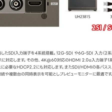
たSDI入力端子を4系統搭載。12G-SDI や6G-SDI 入力（2
表示に対応します。その他、4K@60対応のHDMI 2.0a入力端子1
必要なHDCP2.2にも対応します。またSDI/HDMIの各パ
接続や複数台の同時表示を可能としプレビューモニターに最適です