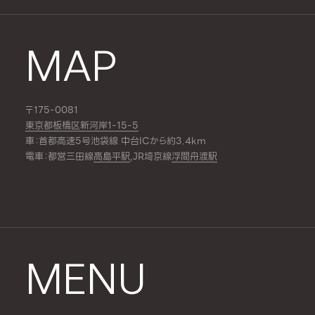
MAP
〒175-0081
東京都板橋区新河岸1-15-5
車：首都高速5号池袋線 中台ICから約3.4km
電車：都営三田線
高島平駅
,JR埼京線
浮間舟渡駅
MENU