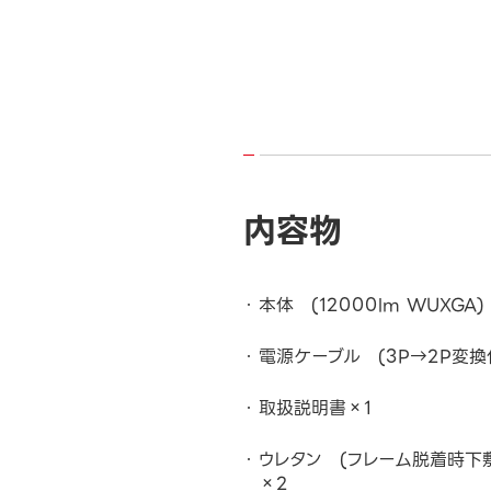
内容物
本体 (12000lm WUXGA)
電源ケーブル (3P→2P変換付
取扱説明書×1
ウレタン (フレーム脱着時下
×2