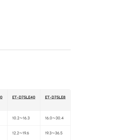
30
ET-D75LE40
ET-D75LE8
10.2～16.3
16.0～30.4
12.2～19.6
19.3～36.5