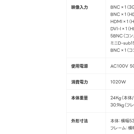
映像入力
BNC×1（3G
BNC×1（HD
HDMI×1（
DVI-I×1（
5BNC（コ
ミニD-sub
BNC×1（
使用電源
AC100V 5
消費電力
1020W
本体重量
24Kg（本体
30.9kg（
外形寸法
本体：横幅5
フレーム：横