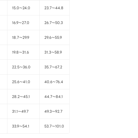
15.0～24.0
23.7～44.8
16.9～27.0
26.7～50.3
18.7～29.9
29.6～55.9
19.8～31.6
31.3～58.9
22.5～36.0
35.7～67.2
25.6～41.0
40.6～76.4
28.2～45.1
44.7～84.1
31.1～49.7
49.3～92.7
33.9～54.1
53.7～101.0