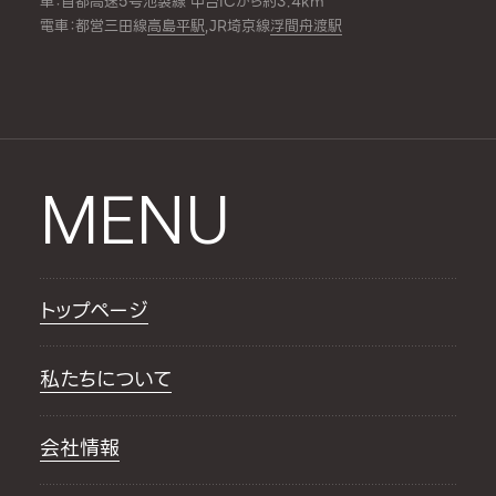
車：首都高速5号池袋線 中台ICから約3.4km
電車：都営三田線
高島平駅
,JR埼京線
浮間舟渡駅
MENU
トップページ
私たちについて
会社情報