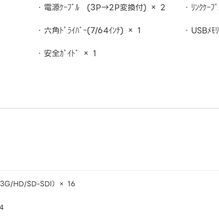
電源ｹｰﾌﾞﾙ (3P→2P変換付) × 2
ﾘﾝｸｹｰﾌ
六角ﾄﾞﾗｲﾊﾞｰ(7/64ｲﾝﾁ) × 1
USBﾒﾓﾘ
安全ｶﾞｲﾄﾞ × 1
3G/HD/SD-SDI） × 16
×4