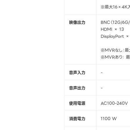
※最大16×4K
映像出力
BNC（12G/6G/
HDMI × 13
DisplayPort ×
※MVRなし：最
※MVRあり： 最
音声入力
-
音声出力
-
使用電源
AC100-240V
消費電力
1100 W