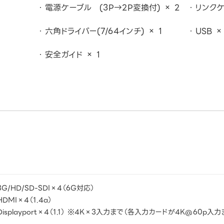
電源ケーブル (3P→2P変換付) × 2
リンクケ
六角ドライバー(7/64インチ) × 1
USB ×
安全ガイド × 1
3G/HD/SD-SDI×4（6G対応）
HDMI×4（1.4a）
Displayport×4（1.1） ※4K×3入力まで（各入力カードが4K@60p入