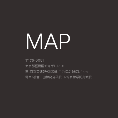
MAP
〒175-0081
東京都板橋区新河岸1-15-5
車：首都高速5号池袋線 中台ICから約3.4km
電車：都営三田線
高島平駅
,JR埼京線
浮間舟渡駅