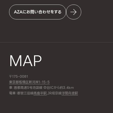
AZAにお問い合わせをする
MAP
〒175-0081
東京都板橋区新河岸1-15-5
車：首都高速5号池袋線 中台ICから約3.4km
電車：都営三田線
高島平駅
,JR埼京線
浮間舟渡駅