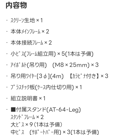
内容物
ｽｸﾘｰﾝ生地×1
本体ﾒｲﾝﾌﾚｰﾑ×2
本体接続ﾌﾚｰﾑ×2
小ﾋﾞｽ(ﾌﾚｰﾑ組立用)×5(1本は予備)
ｱｲﾎﾞﾙﾄ(吊り用) (M8×25mm)×3
吊り用ﾜｲﾔｰ[3φ](4m) 【ｶﾗﾋﾞﾅ付き】×3
ﾌﾟﾗｽﾁｯｸ板(ｹｰｽ内仕切り用)×1
組立説明書×1
■付属スタンド(AT-64-Leg)
ｽﾀﾝﾄﾞﾌﾚｰﾑ×2
大ﾋﾞｽ×9（1本は予備）
中ﾋﾞｽ (ｻﾎﾟｰﾄﾊﾞｰ用)×3(1本は予備)