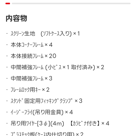
内容物
ｽｸﾘｰﾝ生地 (ｿﾌﾄｹｰｽ入り)×1
本体ｺｰﾅｰﾌﾚｰﾑ×4
本体接続ﾌﾚｰﾑ×20
中間補強ﾌﾚｰﾑ (小ﾋﾞｽ×1 取付済み)×2
中間補強ﾌﾚｰﾑ×3
ﾌﾚｰﾑﾛｯｸ用ｷｰ×2
ｽﾀﾝﾄﾞ固定用ﾌｨｯｷﾝｸﾞｸﾗﾝﾌﾟ×3
ｲｰｼﾞｰﾌﾗｲ(吊り用金具)×4
吊り用ﾜｲﾔｰ[3φ](4m) 【ｶﾗﾋﾞﾅ付き】×4
ﾌﾟﾗｽﾁｯｸ板(ｹｰｽ内仕切り用)×2