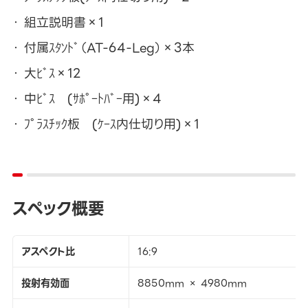
組立説明書×1
付属ｽﾀﾝﾄﾞ（AT-64-Leg）×3本
大ﾋﾞｽ×12
中ﾋﾞｽ (ｻﾎﾟｰﾄﾊﾞｰ用)×4
ﾌﾟﾗｽﾁｯｸ板 (ｹｰｽ内仕切り用)×1
スペック概要
アスペクト比
16:9
投射有効面
8850mm × 4980mm