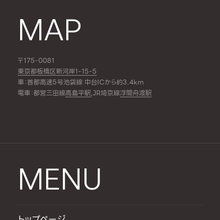
MAP
〒175-0081
東京都板橋区新河岸1-15-5
車：首都高速5号池袋線 中台ICから約3.4km
電車：都営三田線
高島平駅
,JR埼京線
浮間舟渡駅
MENU
トップページ