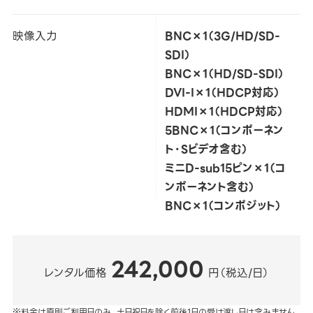
映像入力
BNC×1（3G/HD/SD-
SDI）
BNC×1（HD/SD-SDI）
DVI-I×1（HDCP対応）
HDMI×1（HDCP対応）
5BNC×1（コンポーネン
ト・Sビデオ含む）
ミニD-sub15ピン×1（コ
ンポーネント含む）
BNC×1（コンポジット）
242,000
レンタル価格
円（税込/日）
※料金は原則ご利用日のみ。土日祝日を除く前後1日の受け渡し日は含みません。