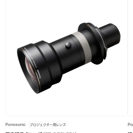
Panasonic
Pa
プロジェクター用レンズ