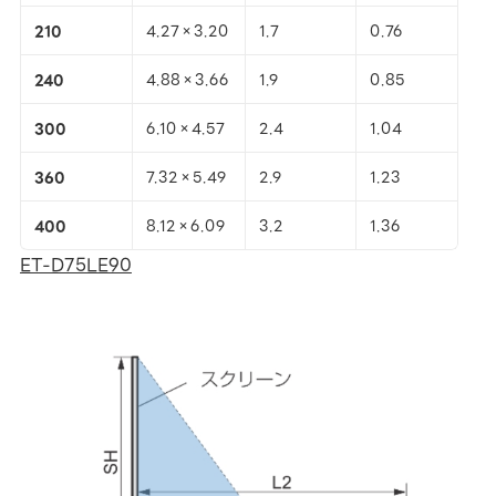
210
4.27×3.20
1.7
0.76
240
4.88×3.66
1.9
0.85
300
6.10×4.57
2.4
1.04
360
7.32×5.49
2.9
1.23
400
8.12×6.09
3.2
1.36
ET-D75LE90