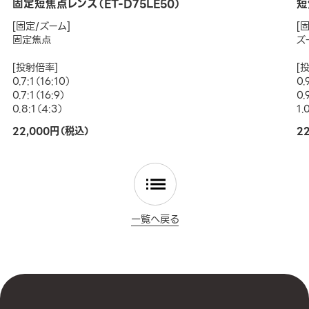
固定短焦点レンズ（ET-D75LE50）
短
[固定/ズーム]
[
固定焦点
ズ
[投射倍率]
[
0.7:1（16:10）
0.
0.7:1（16:9）
0.
0.8:1（4:3）
1.
22,000円（税込）
2
一覧へ戻る