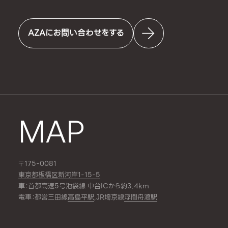
AZAにお問い合わせをする
MAP
〒175-0081
東京都板橋区新河岸1-15-5
車：首都高速5号池袋線 中台ICから約3.4km
電車：都営三田線
高島平駅
,JR埼京線
浮間舟渡駅