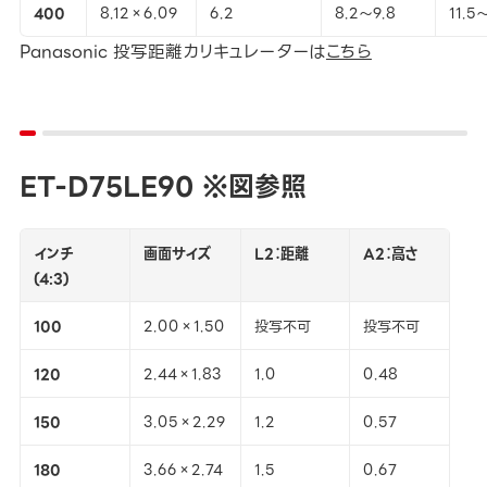
400
8.12×6.09
6.2
8.2～9.8
11.5
Panasonic 投写距離カリキュレーターは
こちら
ET-D75LE90 ※図参照
インチ
画面サイズ
L2：距離
A2：高さ
(4:3)
100
2.00×1.50
投写不可
投写不可
120
2.44×1.83
1.0
0.48
150
3.05×2.29
1.2
0.57
180
3.66×2.74
1.5
0.67