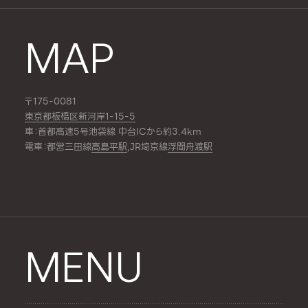
MAP
〒175-0081
東京都板橋区新河岸1-15-5
車：首都高速5号池袋線 中台ICから約3.4km
電車：都営三田線
高島平駅
,JR埼京線
浮間舟渡駅
MENU