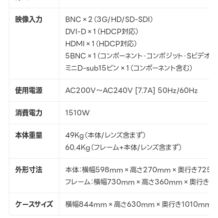
映像入力
BNC×2（3G/HD/SD-SDI）
DVI-D×1（HDCP対応）
HDMI×1（HDCP対応）
5BNC×1（コンポーネント・コンポジット・Sビデオ含
ミニD-sub15ピン×1（コンポーネント含む）
使用電源
AC200V～AC240V [7.7A] 50Hz/60Hz
消費電力
1510W
本体重量
49Kg（本体/レンズ含まず）
60.4Kg（フレーム+本体/レンズ含まず）
外形寸法
本体：横幅598mm×高さ270mm×奥行き725
フレーム：横幅730mm×高さ360mm×奥行き8
ケースサイズ
横幅844mm×高さ630mm×奥行き1010mm