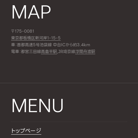
MAP
〒175-0081
東京都板橋区新河岸1-15-5
車：首都高速5号池袋線 中台ICから約3.4km
電車：都営三田線
高島平駅
,JR埼京線
浮間舟渡駅
MENU
トップページ