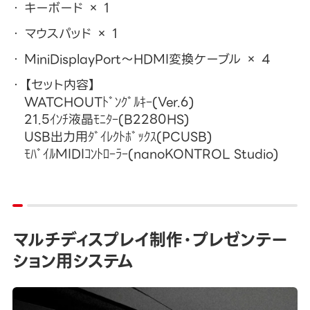
キーボード × 1
マウスパッド × 1
MiniDisplayPort～HDMI変換ケーブル × 4
【セット内容】
WATCHOUTﾄﾞﾝｸﾞﾙｷｰ(Ver.6)
21.5ｲﾝﾁ液晶ﾓﾆﾀｰ(B2280HS)
USB出力用ﾀﾞｲﾚｸﾄﾎﾞｯｸｽ(PCUSB)
ﾓﾊﾞｲﾙMIDIｺﾝﾄﾛｰﾗｰ(nanoKONTROL Studio)
マルチディスプレイ制作・プレゼンテー
ション用システム