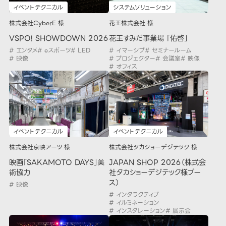
イベントテクニカル
システムソリューション
株式会社CyberE 様
花王株式会社 様
VSPO! SHOWDOWN 2026
花王すみだ事業場 「佑啓」
# エンタメ
# eスポーツ
# LED
# イマーシブ
# セミナールーム
# 映像
# プロジェクター
# 会議室
# 映像
# オフィス
イベントテクニカル
イベントテクニカル
株式会社タカショーデジテック 様
株式会社京映アーツ 様
JAPAN SHOP 2026（株式会
映画「SAKAMOTO DAYS」美
社タカショーデジテック様ブー
術協力
ス）
# 映像
# インタラクティブ
# イルミネーション
# インスタレーション
# 展示会