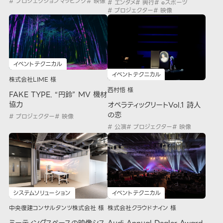
# プロジェクションマッピング
# 映像
# エンタメ
# 興行
# eスポーツ
# プロジェクター
# 映像
イベントテクニカル
イベントテクニカル
株式会社LIME 様
西村悟 様
FAKE TYPE. “円鈴” MV 機材
協力
オペラティックリートVol.1 詩人
の恋
# プロジェクター
# 映像
# 公演
# プロジェクター
# 映像
システムソリューション
イベントテクニカル
中央復建コンサルタンツ株式会社 様
株式会社クラウドナイン 様