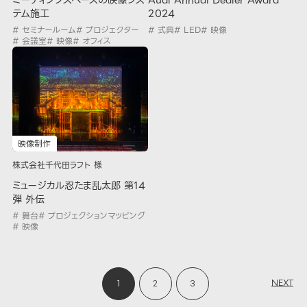
ミーティングスペースの映像シス
Audi Annual Dealer Award
テム施工
2024
# セミナールーム
# プロジェクター
# 式典
# LED
# 映像
# 会議室
# 映像
# オフィス
映像制作
株式会社千代田ラフト 様
ミュージカル忍たま乱太郎 第14
弾 外伝
# 舞台
# プロジェクションマッピング
# 映像
NEXT
1
2
3