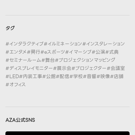
タグ
#インタラクティブ
#イルミネーション
#インスタレーション
#エンタメ
#興行
#eスポーツ
#イマーシブ
#公演
#式典
#セミナールーム
#舞台
#プロジェクションマッピング
#ディスプレイモニター
#展示会
#プロジェクター
#会議室
#LED
#内装工事
#公館
#配信
#学校
#音響
#映像
#店舗
#オフィス
AZA公式SNS