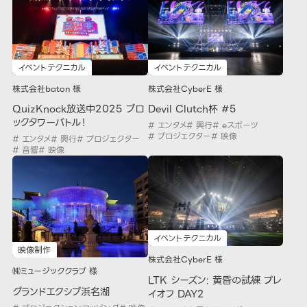
イベントテクニカル
イベントテクニカル
株式会社baton 様
株式会社CyberE 様
QuizKnock放送中2025 ブロ
Devil Clutch杯 #5
ックタワーバトル！
# エンタメ
# 興行
# eスポーツ
# プロジェクター
# 映像
# エンタメ
# 興行
# プロジェクター
# 音響
# 映像
イベントテクニカル
映像制作
株式会社CyberE 様
㈱ミュージッククラブ 様
LTK シーズン: 黄昏の試練 プレ
グランドエクシブ浜名湖
イオフ DAY2