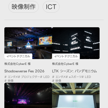
映像制作
ICT
イベントテクニカル
イベントテクニカル
株式会社CyberE 様
株式会社CyberE 様
Shadowverse Fes 2026
LTK シーズン: パンデモニウム
# エンタメ
# プロジェクター
# LED
# エンタメ
# eスポーツ
# LED
# 映像
# 映像