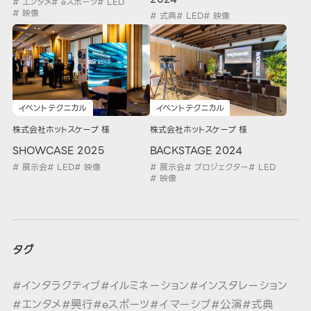
# エンタメ
# eスポーツ
# LED
# 映像
# 式典
# LED
# 映像
イベントテクニカル
イベントテクニカル
株式会社ホットスケープ 様
株式会社ホットスケープ 様
SHOWCASE 2025
BACKSTAGE 2024
# 展示会
# LED
# 映像
# 展示会
# プロジェクター
# LED
# 映像
タグ
#インタラクティブ
#イルミネーション
#インスタレーション
#エンタメ
#興行
#eスポーツ
#イマーシブ
#公演
#式典