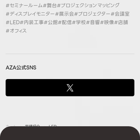
#セミナールーム
#舞台
#プロジェクションマッピング
#ディスプレイモニター
#展示会
#プロジェクター
#会議室
#LED
#内装工事
#公館
#配信
#学校
#音響
#映像
#店舗
#オフィス
AZA公式SNS
ホーム
実績紹介
LED