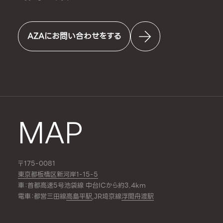
AZAにお問い合わせをする
MAP
〒175-0081
東京都板橋区新河岸1-15-5
車：首都高速5号池袋線 中台ICから約3.4km
電車：都営三田線
高島平駅
,JR埼京線
浮間舟渡駅