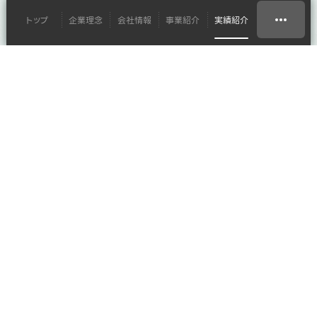
トップ
企業理念
会社情報
事業紹介
実績紹介
システムソリューション
花王株式会社 様
花王すみだ事業場 「佑
啓」
#イマーシブ
#セミナールーム
#プロジェクター
#会議室
#映像
#オフィス
オフィスラウンジのイマーシブ設備施
Event
工
花王株式会社 様
Client
プロジェクター、スピーカーの設置調