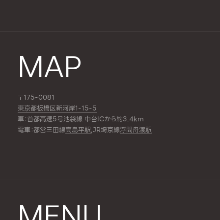
MAP
〒175-0081
東京都板橋区新河岸1-15-5
車：首都高速5号池袋線 中台ICから約3.4km
電車：都営三田線
高島平駅
,JR埼京線
浮間舟渡駅
MENU