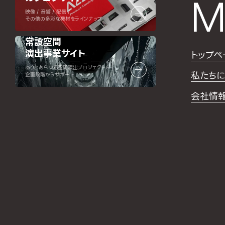
M
映像 / 音響 / 配信 /
その他の多彩な機材をラインナップ
常設空間
演出事業サイト
トップペ
ありとあらゆる空間演出プロジェクトを
私たちに
企画段階からサポート
会社情