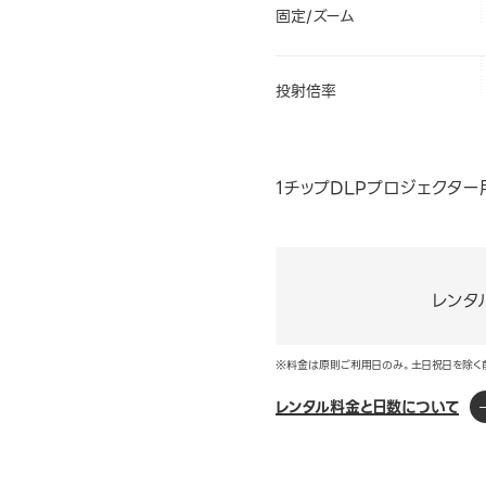
固定/ズーム
投射倍率
1チップDLPプロジェクター
レンタ
※料金は原則ご利用日のみ。土日祝日を除く
レンタル料金と日数について