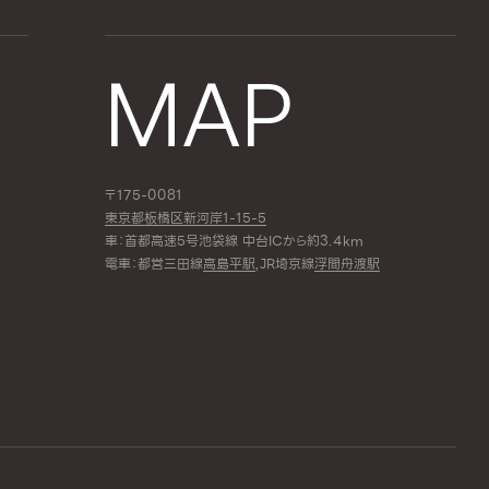
MAP
〒175-0081
東京都板橋区新河岸1-15-5
車：首都高速5号池袋線 中台ICから約3.4km
電車：都営三田線
高島平駅
,JR埼京線
浮間舟渡駅