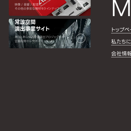
M
映像 / 音響 / 配信 /
その他の多彩な機材をラインナップ
常設空間
演出事業サイト
トップペ
ありとあらゆる空間演出プロジェクトを
私たちに
企画段階からサポート
会社情