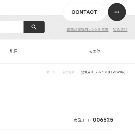
CONTACT
映像音響機材レンタル事業
技術資料
配信
その他
ホーム
事業紹介
短焦点ズームレンズ（ELPLW06）
006525
商品コード：