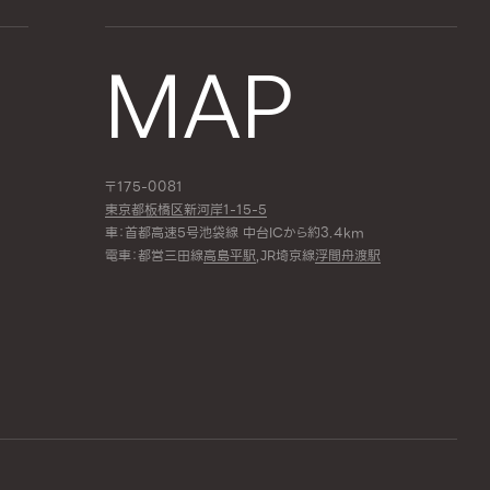
MAP
〒175-0081
東京都板橋区新河岸1-15-5
車：首都高速5号池袋線 中台ICから約3.4km
電車：都営三田線
高島平駅
,JR埼京線
浮間舟渡駅