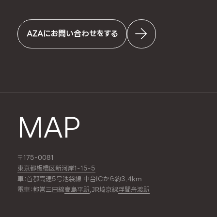
AZAにお問い合わせをする
MAP
〒175-0081
東京都板橋区新河岸1-15-5
車：首都高速5号池袋線 中台ICから約3.4km
電車：都営三田線
高島平駅
,JR埼京線
浮間舟渡駅