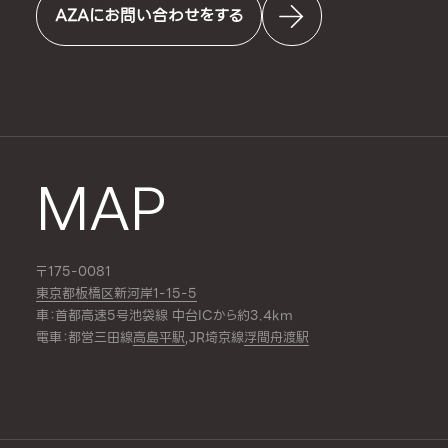
AZAにお問い合わせをする
MAP
〒175-0081
東京都板橋区新河岸1-15-5
車：首都高速5号池袋線 中台ICから約3.4km
電車：都営三田線
高島平駅
,JR埼京線
浮間舟渡駅