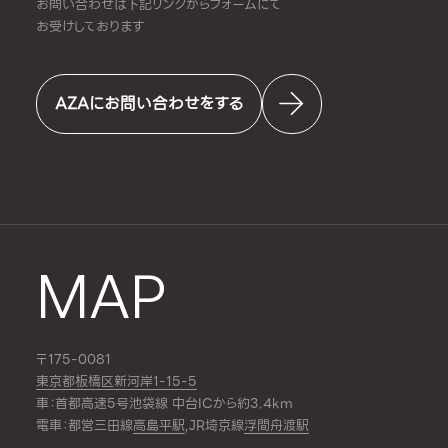
お問い合わせは下記リンクからフォームにて
お受けしております
AZAにお問い合わせをする
MAP
〒175-0081
東京都板橋区新河岸1-15-5
車：首都高速5号池袋線 中台ICから約3.4km
電車：都営三田線
高島平駅
,JR埼京線
浮間舟渡駅