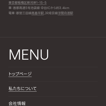
東京都板橋区新河岸1-15-5
車：首都高速5号池袋線 中台ICから約3.4km
電車：都営三田線
高島平駅
,JR埼京線
浮間舟渡駅
MENU
トップページ
私たちについて
会社情報