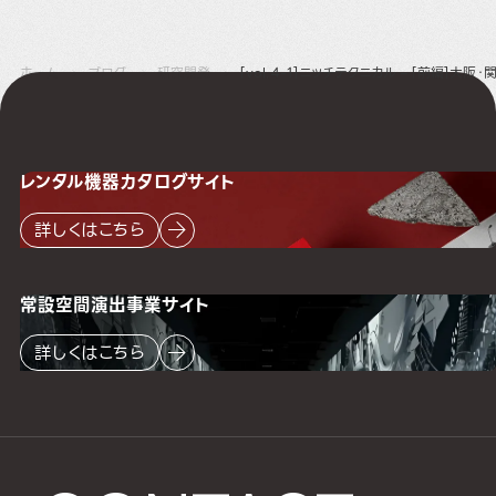
ホーム
ブログ
研究開発
[vol.４-1]ニッチテクニカル – [前編]
レンタル機器
カタログサイト
詳しくはこちら
常設空間
演出事業サイト
詳しくはこちら