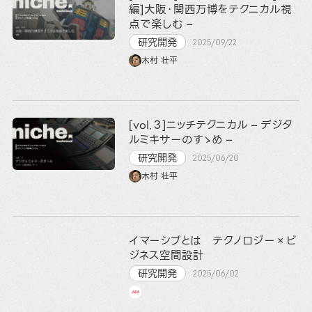
編]大阪・関西万博をテクニカル視
点で楽しむ –
研究開発
2025/09/22
木村 壮平
[vol.３]ニッチテクニカル – デジタ
ルミキサーのすゝめ –
研究開発
2025/06/20
木村 壮平
イマーシブとは テクノロジー×ビ
ジネス空間設計
研究開発
2025/06/02