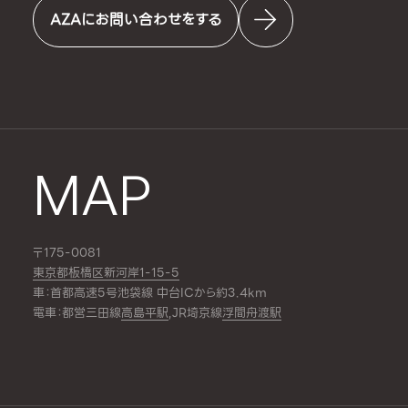
AZAにお問い合わせをする
MAP
〒175-0081
東京都板橋区新河岸1-15-5
車：首都高速5号池袋線 中台ICから約3.4km
電車：都営三田線
高島平駅
,JR埼京線
浮間舟渡駅