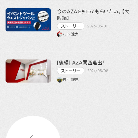
今のAZAを知ってもらいたい。【大
阪編】
ストーリー
2026/05/01
兀下 遼太
[後編] AZA関西進出！
ストーリー
2024/05/08
石平 理己