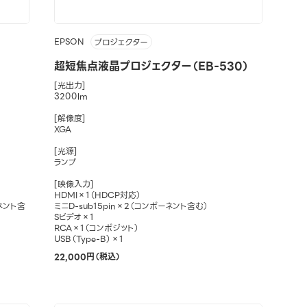
EPSON
プロジェクター
超短焦点液晶プロジェクター（EB-530）
[光出力]
3200lm
[解像度]
XGA
[光源]
ランプ
[映像入力]
HDMI×1（HDCP対応）
ーネント含
ミニD-sub15pin×2（コンポーネント含む）
Sビデオ×1
RCA×1（コンポジット）
USB（Type-B）×1
22,000円（税込）