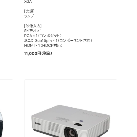
XGA
[光源]
ランプ
[映像入力]
Sビデオ×1
RCA×1（コンポジット）
ミニD-Sub15pin×1（コンポーネント含む）
HDMI×1（HDCP対応）
11,000円（税込）