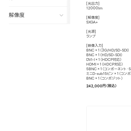
[光出力]
12000lm
解像度
[解像度]
SXGA+
[光源]
ランプ
[映像入力]
BNC×1（3G/HD/SD-SDI）
BNC×1（HD/SD-SDI）
DVI-I×1（HDCP対応）
HDMI×1（HDCP対応）
5BNC×1（コンポーネント・
ミニD-sub15ピン×1（コン
BNC×1（コンポジット）
242,000円（税込）