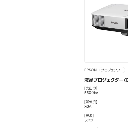
EPSON
プロジェクター
液晶プロジェクター（E
[光出力]
5500lm
[解像度]
XGA
[光源]
ランプ