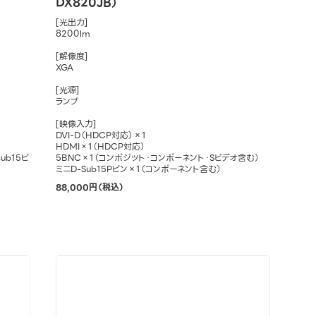
DX820JB）
[光出力]
8200lm
[解像度]
XGA
[光源]
ランプ
[映像入力]
DVI-D（HDCP対応）×1
HDMI×1（HDCP対応）
ub15ピ
5BNC×1（コンポジット・コンポーネント・Sビデオ含む）
ミニD-Sub15Pピン×1（コンポーネント含む）
88,000円（税込）