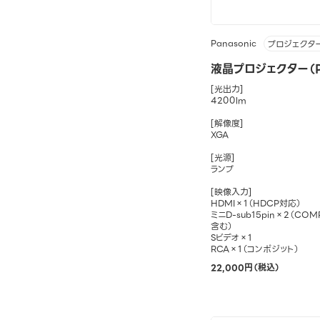
Panasonic
プロジェクタ
液晶プロジェクター（PT
[光出力]
4200lm
[解像度]
XGA
[光源]
ランプ
[映像入力]
HDMI×1（HDCP対応）
ミニD-sub15pin×2（C
含む）
Sビデオ×1
RCA×1（コンポジット）
22,000円（税込）