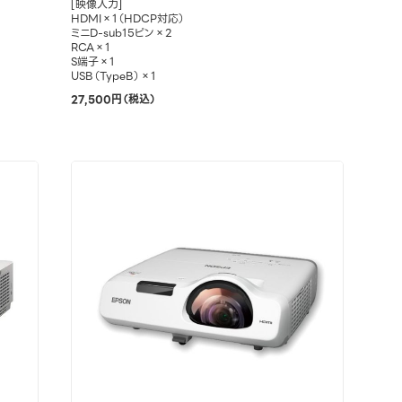
[映像入力]
HDMI×1（HDCP対応）
ミニD-sub15ピン×2
RCA×1
S端子×1
USB（TypeB）×1
27,500円（税込）