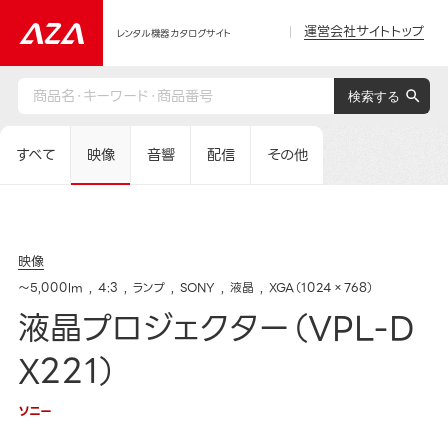
運営会社サイトトップ
レンタル機器カタログサイト
すべて
映像
音響
配信
その他
映像
～5,000lm
4:3
ランプ
SONY
液晶
XGA（1024×768）
液晶プロジェクター（VPL-D
X221）
ソニー