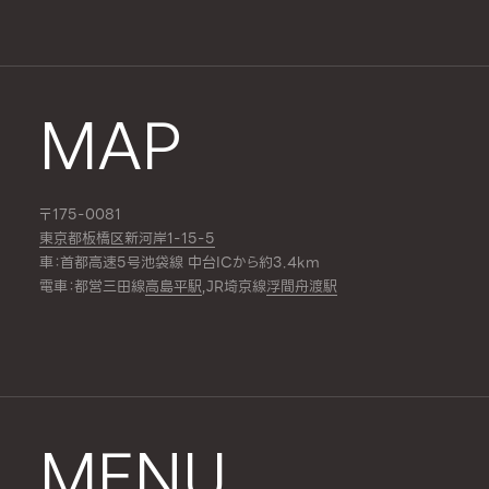
MAP
〒175-0081
東京都板橋区新河岸1-15-5
車：首都高速5号池袋線 中台ICから約3.4km
電車：都営三田線
高島平駅
,JR埼京線
浮間舟渡駅
MENU