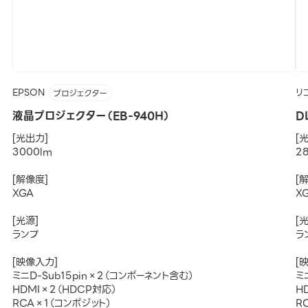
EPSON
リ
プロジェクター
液晶プロジェクター（EB-940H）
D
[光出力]
[
3000lm
2
[解像度]
[
XGA
X
[光源]
[
ランプ
ラ
[映像入力]
[
ミニD-Sub15pin×2（コンポーネント含む）
ミ
HDMI×2（HDCP対応）
H
RCA×1（コンポジット）
R