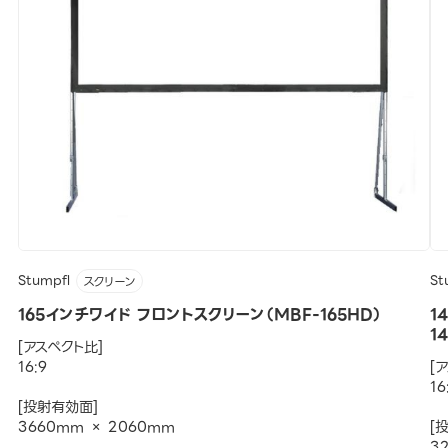
Stumpfl
St
スクリーン
165インチワイド フロントスクリーン（MBF-165HD）
1
1
[アスペクト比]
16:9
[
16
[投射有効面]
3660mm × 2060mm
[
3