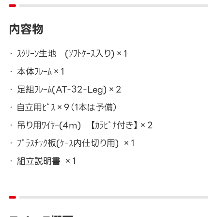
内容物
ｽｸﾘｰﾝ生地 (ｿﾌﾄｹｰｽ入り)×1
本体ﾌﾚｰﾑ×1
足組ﾌﾚｰﾑ(AT-32-Leg)×2
自立用ﾋﾞｽ×9（1本は予備）
吊り用ﾜｲﾔｰ(4m) 【ｶﾗﾋﾞﾅ付き】×2
ﾌﾟﾗｽﾁｯｸ板(ｹｰｽ内仕切り用) ×1
組立説明書 ×1