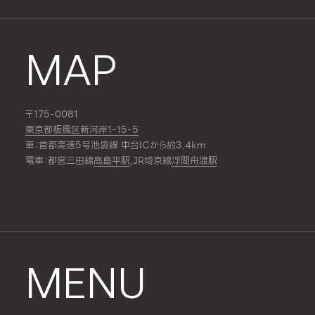
MAP
〒175-0081
東京都板橋区新河岸1-15-5
車：首都高速5号池袋線 中台ICから約3.4km
電車：都営三田線
高島平駅
,JR埼京線
浮間舟渡駅
MENU