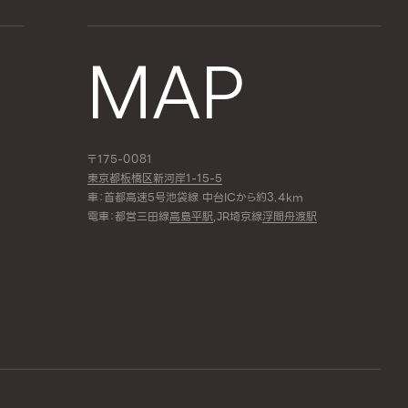
MAP
〒175-0081
東京都板橋区新河岸1-15-5
車：首都高速5号池袋線 中台ICから約3.4km
電車：都営三田線
高島平駅
,JR埼京線
浮間舟渡駅