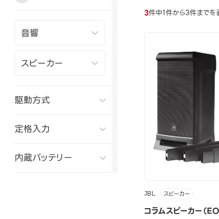
3
件中1件から3件までを
駆動方式
定格入力
内蔵バッテリー
JBL
スピーカー
コラムスピーカー（EON