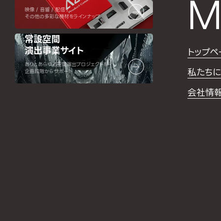
M
映像 / 音響 / 配信 /
その他の多彩な機材をラインナップ
常設空間
演出事業サイト
トップペ
ありとあらゆる空間演出プロジェクトを
私たちに
企画段階からサポート
会社情