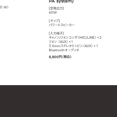
PA system)
20 W）
[定格出力]
60W
[タイプ]
パワードスピーカー
[入力端子]
キャノン/フォンコンボ（MIC/LINE）×2
フォン （AUX）×1
3.5mmステレオミニピン（AUX）×１
Bluetoothオーディオ
8,800円（税込）