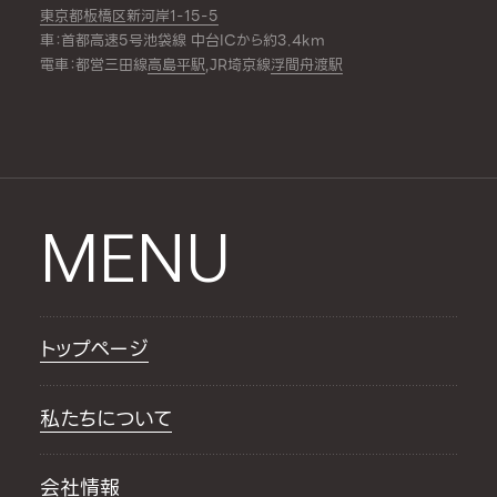
東京都板橋区新河岸1-15-5
車：首都高速5号池袋線 中台ICから約3.4km
電車：都営三田線
高島平駅
,JR埼京線
浮間舟渡駅
MENU
トップページ
私たちについて
会社情報