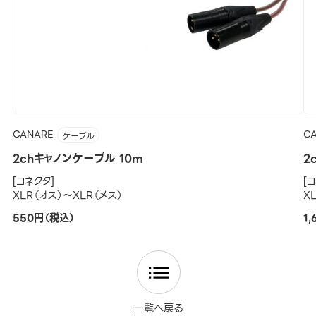
CANARE
C
ケーブル
2chキャノンケーブル 10m
2
[コネクタ]
[
XLR（オス）～XLR（メス）
X
550円（税込）
1
一覧へ戻る