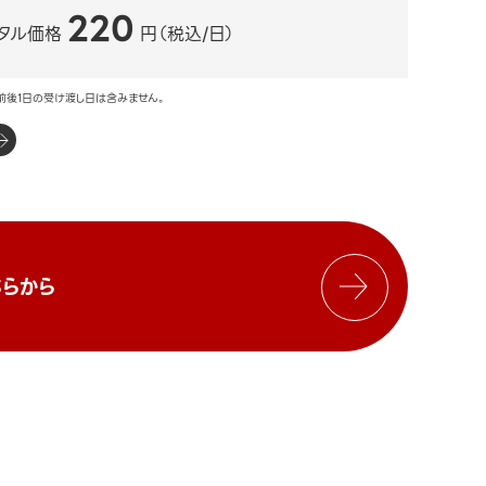
220
タル価格
円（税込/日）
前後1日の受け渡し日は含みません。
らから