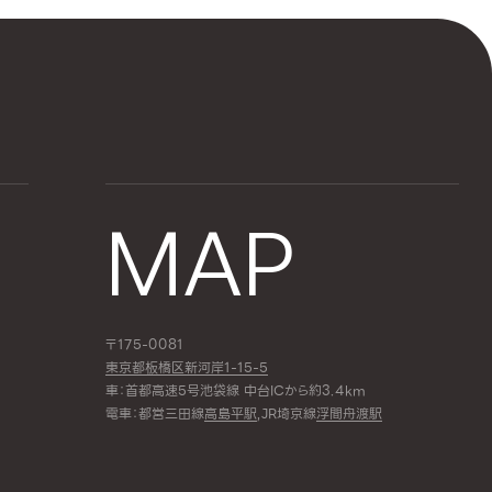
MAP
〒175-0081
東京都板橋区新河岸1-15-5
車：首都高速5号池袋線 中台ICから約3.4km
電車：都営三田線
高島平駅
,JR埼京線
浮間舟渡駅