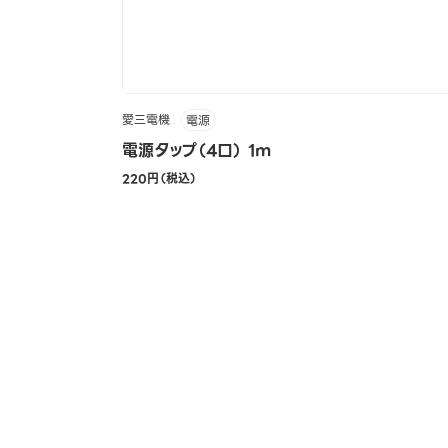
愛三電機
電源
電源タップ（4口） 1m
220円（税込）