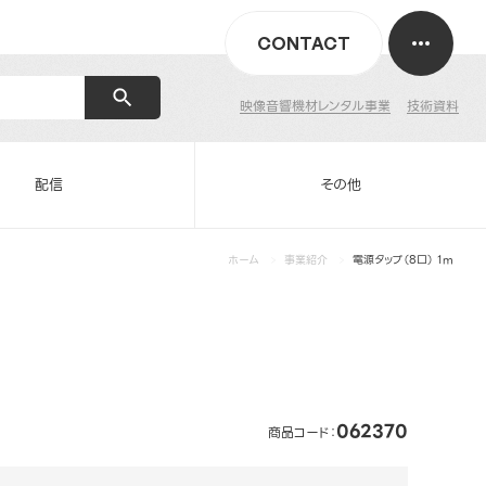
CONTACT
映像音響機材レンタル事業
技術資料
配信
その他
ホーム
事業紹介
電源タップ（8口） 1m
062370
商品コード：