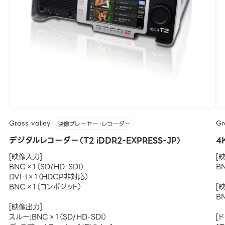
Grass valley
Gr
映像プレーヤー・レコーダー
デジタルレコーダー（T2 iDDR2-EXPRESS-JP）
4
[映像入力]
[
BNC×1（SD/HD-SDI）
BN
DVI-I×1（HDCP非対応）
BNC×1（コンポジット）
[
BN
[映像出力]
スルー:BNC×1（SD/HD-SDI）
[