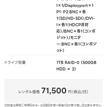
I×1/Displayport×1
P1・P2:BNC×各
1（SD/HD-SDI）/DVI-
I×各1（HDCP非対
応）/BNC×各1（コンポ
ジット）/モニタ
ー:BNC×各1（コンポジ
ット）
ドライブ容量
1TB RAID-0 （500GB
HDD × 2）
71,500
レンタル価格
円（税込/日）
※料金は原則ご利用日のみ。土日祝日を除く前後1日の受け渡し日は含みません。