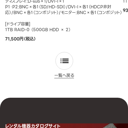
ディスプレイ:D-sub×1/DVI-I×1
1
P1・P2:BNC×各1（SD/HD-SDI）/DVI-I×各1（HDCP非対
9
応）/BNC×各1（コンポジット）/モニター:BNC×各1（コンポジット）
[ドライブ容量]
1TB RAID-0 （500GB HDD × 2）
71,500円（税込）
一覧へ戻る
レンタル機器
カタログサイト