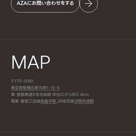
AZAにお問い合わせをする
MAP
〒175-0081
東京都板橋区新河岸1-15-5
車：首都高速5号池袋線 中台ICから約3.4km
電車：都営三田線
高島平駅
,JR埼京線
浮間舟渡駅