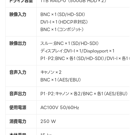
ドライブ容量
1TB RAID-0 （500GB HDD×2）
映像入力
BNC×1（SD/HD-SDI）
DVI-I×1（HDCP非対応）
BNC×1（コンポジット）
映像出力
スルー:BNC×1（SD/HD-SDI）
ディスプレイ:DVI-I×1/Displayport×1
P1・P2:BNC×各1（SD/HD-SDI）/DVI-I×
音声入力
キャノン×2
BNC×1（AES/EBU）
音声出力
P1・P2:キャノン×各2/BNC×各1（AES/EBU）
使用電源
AC100V 50/60Hz
消費電力
250 W