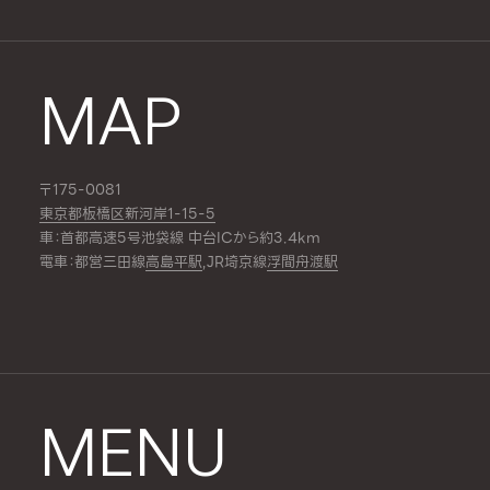
MAP
〒175-0081
東京都板橋区新河岸1-15-5
車：首都高速5号池袋線 中台ICから約3.4km
電車：都営三田線
高島平駅
,JR埼京線
浮間舟渡駅
MENU