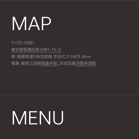
MAP
〒175-0081
東京都板橋区新河岸1-15-5
車：首都高速5号池袋線 中台ICから約3.4km
電車：都営三田線
高島平駅
,JR埼京線
浮間舟渡駅
MENU