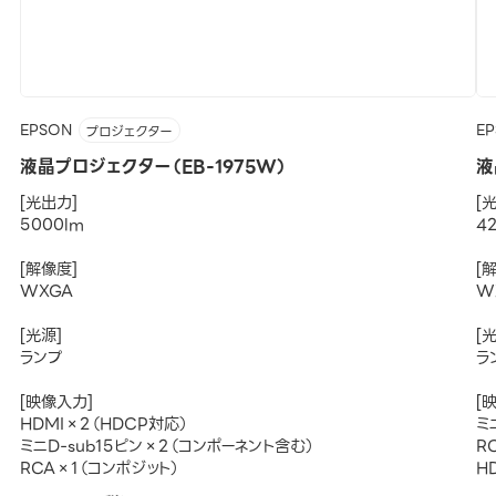
EPSON
E
プロジェクター
液晶プロジェクター（EB-1975W）
液
[光出力]
[
5000lm
4
[解像度]
[
WXGA
W
[光源]
[
ランプ
ラ
[映像入力]
[
HDMI×2（HDCP対応）
ミ
ミニD-sub15ピン×2（コンポーネント含む）
R
RCA×1（コンポジット）
H