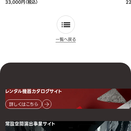
33,000円（税込）
2
一覧へ戻る
レンタル機器
カタログサイト
詳しくはこちら
常設空間
演出事業サイト