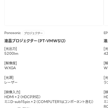
Panasonic
E
プロジェクター
液晶プロジェクター（PT-VMW51J）
液
[光出力]
[
5200lm
4
[解像度]
[
WXGA
W
[光源]
[
レーザー
ラ
[映像入力]
[
HDMI×2（HDCP対応）
H
ミニD-sub15pin×2（COMPUTER1はコンポーネント含む）
ミ
R