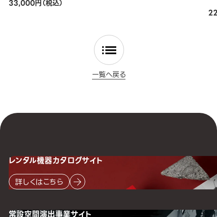
33,000円（税込）
2
一覧へ戻る
レンタル機器
カタログサイト
詳しくはこちら
常設空間
演出事業サイト