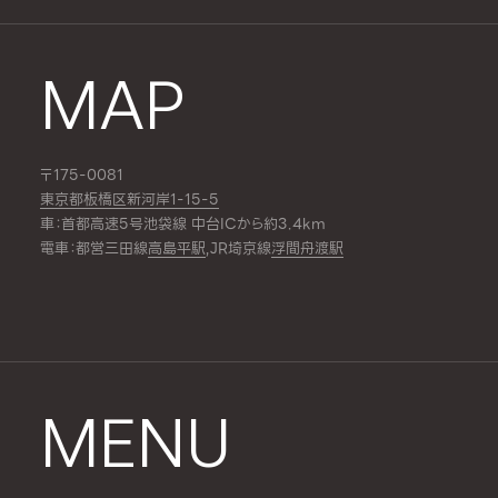
MAP
〒175-0081
東京都板橋区新河岸1-15-5
車：首都高速5号池袋線 中台ICから約3.4km
電車：都営三田線
高島平駅
,JR埼京線
浮間舟渡駅
MENU