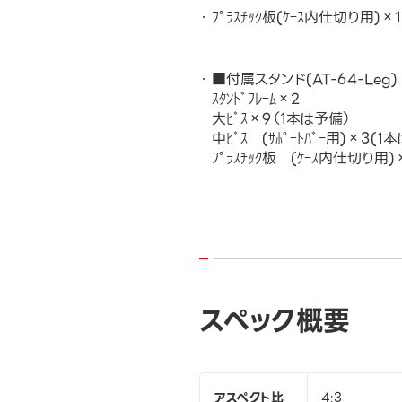
ﾌﾟﾗｽﾁｯｸ板(ｹｰｽ内仕切り用)×1
■付属スタンド(AT-64-Leg)
ｽﾀﾝﾄﾞﾌﾚｰﾑ×2
大ﾋﾞｽ×9（1本は予備）
中ﾋﾞｽ (ｻﾎﾟｰﾄﾊﾞｰ用)×3(1
ﾌﾟﾗｽﾁｯｸ板 (ｹｰｽ内仕切り用)
スペック概要
アスペクト比
4:3