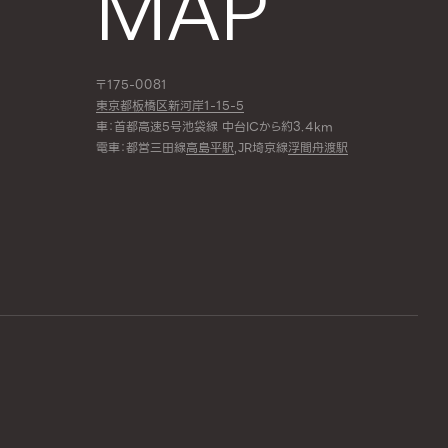
MAP
〒175-0081
東京都板橋区新河岸1-15-5
車：首都高速5号池袋線 中台ICから約3.4km
電車：都営三田線
高島平駅
,JR埼京線
浮間舟渡駅