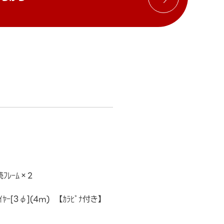
ﾌﾚｰﾑ×2
ﾔｰ[3φ](4m) 【ｶﾗﾋﾞﾅ付き】