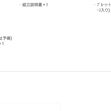
組立説明書×1
ﾌﾞﾙｰ
ｰｽ入り)
本は予備)
×1