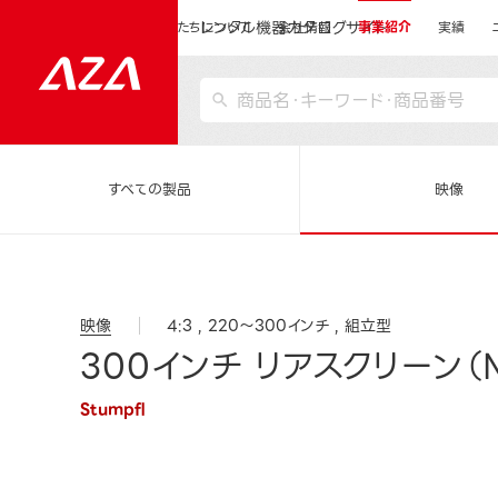
レンタル機器カタログサイト
運営会社サイトトップ
私たちについて
会社情報
事業紹介
実績
すべての製品
映像
映像
4:3
220～300インチ
組立型
300インチ リアスクリーン（M
Stumpfl