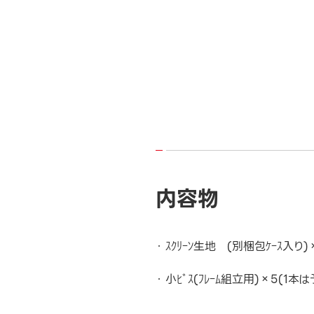
内容物
ｽｸﾘｰﾝ生地 (別梱包ｹｰｽ入り)
小ﾋﾞｽ(ﾌﾚｰﾑ組立用)×5(1本は