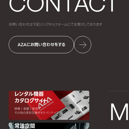
CONTACT
お問い合わせは下記リンクからフォームにて
お受けしております
AZAにお問い合わせをする
レンタル機器
カタログサイト
M
映像 / 音響 / 配信 /
その他の多彩な機材をラインナップ
常設空間