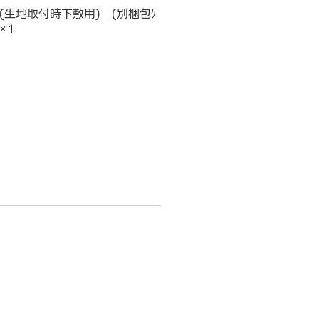
ｼｰﾄ(生地取付時下敷用) (別梱包ｹ
×1