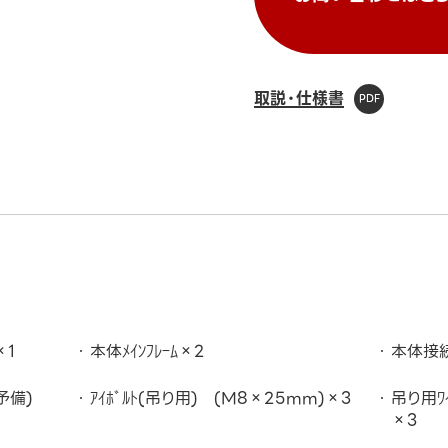
取説・仕様書
×1
本体ﾒｲﾝﾌﾚｰﾑ×2
本体接続
予備)
ｱｲﾎﾞﾙﾄ(吊り用) (M8×25mm)×3
吊り用ﾜｲ
×3