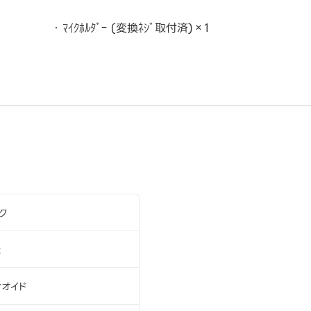
ﾏｲｸﾎﾙﾀﾞｰ (変換ﾈｼﾞ取付済)×1
ク
z
ィオイド