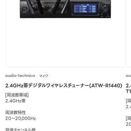
audio-technica
au
マイク
2.4GHz帯デジタルワイヤレスチューナー(ATW-R1440)
2
T
[周波数帯域]
2.4GHz帯
[
2
周波数特性
20～20,000Hz
[
2
受信チャンネル数