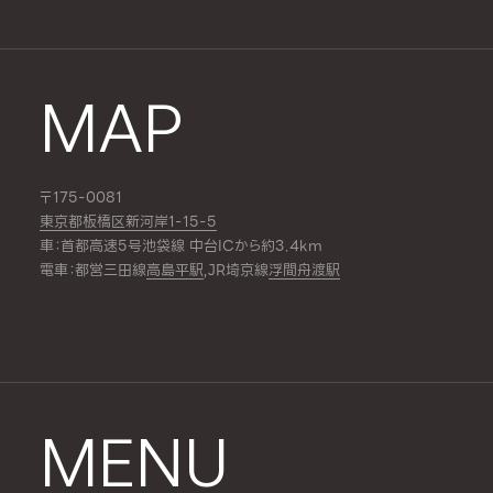
MAP
〒175-0081
東京都板橋区新河岸1-15-5
車：首都高速5号池袋線 中台ICから約3.4km
電車：都営三田線
高島平駅
,JR埼京線
浮間舟渡駅
MENU