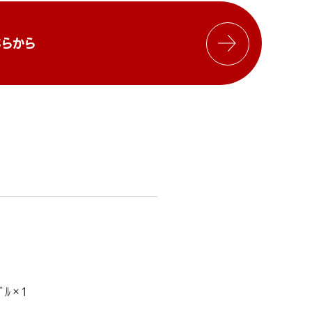
らから
ﾞﾙ×1