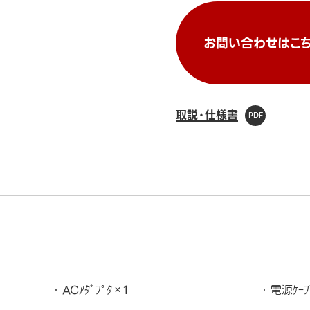
お問い合わせはこち
取説・仕様書
ACｱﾀﾞﾌﾟﾀ×1
電源ｹｰﾌ