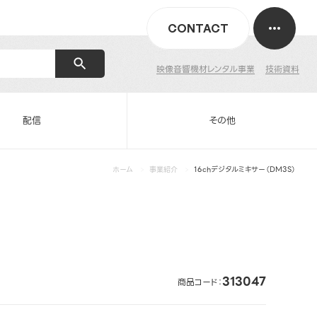
CONTACT
映像音響機材レンタル事業
技術資料
配信
その他
ホーム
事業紹介
16chデジタルミキサー（DM3S）
313047
商品コード：