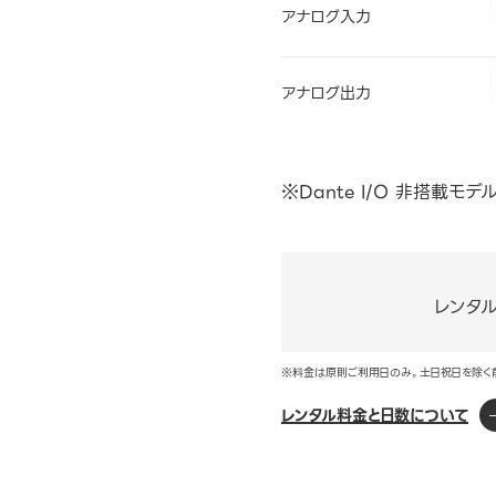
アナログ入力
アナログ出力
※Dante I/O 非搭載モデ
レンタ
※料金は原則ご利用日のみ。土日祝日を除く
レンタル料金と日数について