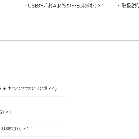
USBｹｰﾌﾞﾙ(Aｺﾈｸﾀｵｽ～Bｺﾈｸﾀｵｽ)×1
取扱説
2 + キャノン/フォンコンボ×4)
S）×1
, USB2.0)）×1