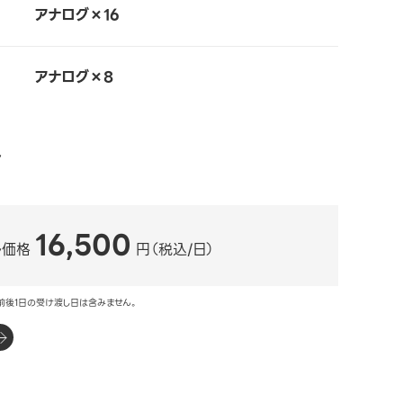
アナログ×16
アナログ×8
ル
16,500
ル価格
円（税込/日）
前後1日の受け渡し日は含みません。