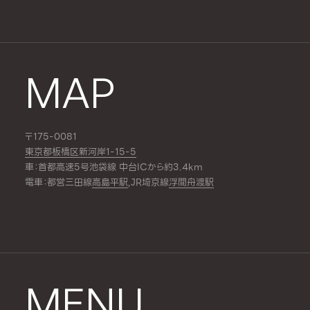
MAP
〒175-0081
東京都板橋区新河岸1-15-5
車：首都高速5号池袋線 中台ICから約3.4km
電車：都営三田線
高島平駅
,JR埼京線
浮間舟渡駅
MENU