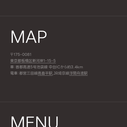
MAP
〒175-0081
東京都板橋区新河岸1-15-5
車：首都高速5号池袋線 中台ICから約3.4km
電車：都営三田線
高島平駅
,JR埼京線
浮間舟渡駅
MENU