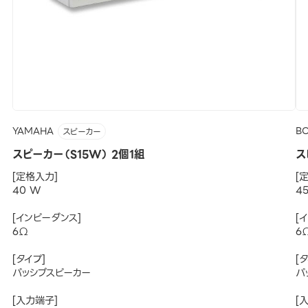
YAMAHA
B
スピーカー
スピーカー（S15W） 2個1組
ス
[定格入力]
[
40 W
4
[インピーダンス]
[
6Ω
6
[タイプ]
[
パッシブスピーカー
パ
[入力端子]
[