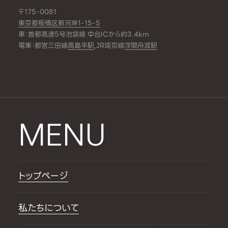
〒175-0081
東京都板橋区新河岸1-15-5
車：首都高速5号池袋線 中台ICから約3.4km
電車：都営三田線
高島平駅
,JR埼京線
浮間舟渡駅
MENU
トップページ
私たちについて