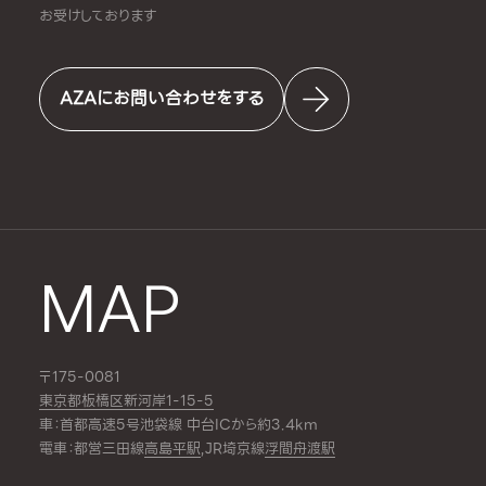
お受けしております
AZAにお問い合わせをする
MAP
〒175-0081
東京都板橋区新河岸1-15-5
車：首都高速5号池袋線 中台ICから約3.4km
電車：都営三田線
高島平駅
,JR埼京線
浮間舟渡駅