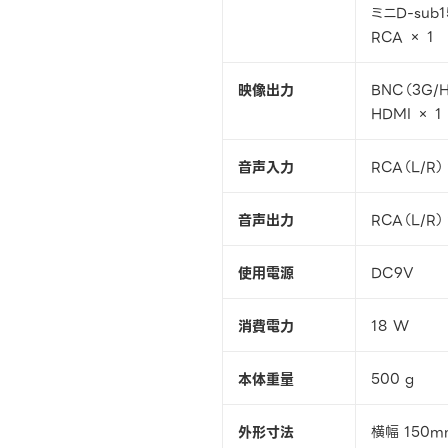
ミニD-sub
RCA × 1
映像出力
BNC（3G/
HDMI × 1
音声入力
RCA（L/R
音声出力
RCA（L/R
使用電源
DC9V
消費電力
18 W
本体重量
500 g
外形寸法
横幅 150m