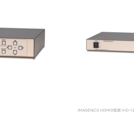
IMAGENICS HDMI分配器（HD-1