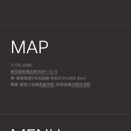
MAP
〒175-0081
東京都板橋区新河岸1-15-5
車：首都高速5号池袋線 中台ICから約3.4km
電車：都営三田線
高島平駅
,JR埼京線
浮間舟渡駅