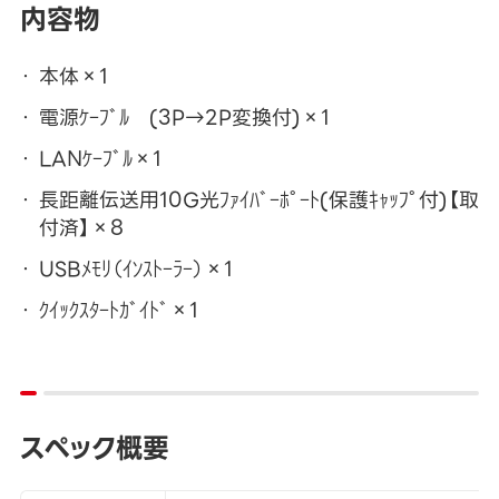
内容物
本体×1
電源ｹｰﾌﾞﾙ (3P→2P変換付)×1
LANｹｰﾌﾞﾙ×1
長距離伝送用10G光ﾌｧｲﾊﾞｰﾎﾟｰﾄ(保護ｷｬｯﾌﾟ付)【取
付済】×8
USBﾒﾓﾘ（ｲﾝｽﾄｰﾗｰ）×1
ｸｲｯｸｽﾀｰﾄｶﾞｲﾄﾞ×1
スペック概要