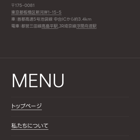
〒175-0081
東京都板橋区新河岸1-15-5
車：首都高速5号池袋線 中台ICから約3.4km
電車：都営三田線
高島平駅
,JR埼京線
浮間舟渡駅
MENU
トップページ
私たちについて