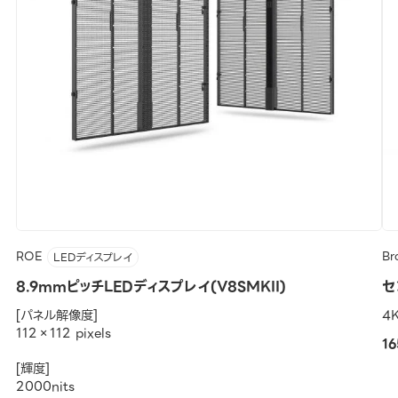
ROE
Br
LEDディスプレイ
8.9mmピッチLEDディスプレイ(V8SMKII)
セ
[パネル解像度]
4
112×112 pixels
1
[輝度]
2000nits