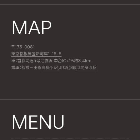
MAP
〒175-0081
東京都板橋区新河岸1-15-5
車：首都高速5号池袋線 中台ICから約3.4km
電車：都営三田線
高島平駅
,JR埼京線
浮間舟渡駅
MENU