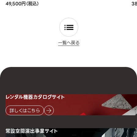
49,500円（税込）
3
一覧へ戻る
レンタル機器
カタログサイト
詳しくはこちら
常設空間
演出事業サイト