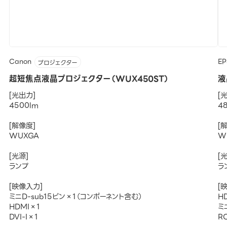
Canon
E
プロジェクター
超短焦点液晶プロジェクター（WUX450ST）
液
[光出力]
[
4500lm
4
[解像度]
[
WUXGA
W
[光源]
[
ランプ
ラ
[映像入力]
[
ミニD-sub15ピン×1（コンポーネント含む）
H
HDMI×1
ミ
DVI-I×1
R