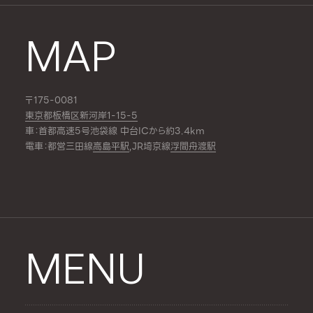
MAP
〒175-0081
東京都板橋区新河岸1-15-5
車：首都高速5号池袋線 中台ICから約3.4km
電車：都営三田線
高島平駅
,JR埼京線
浮間舟渡駅
MENU