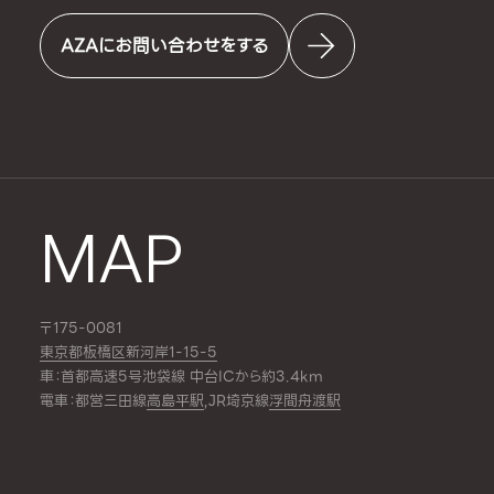
AZAにお問い合わせをする
MAP
〒175-0081
東京都板橋区新河岸1-15-5
車：首都高速5号池袋線 中台ICから約3.4km
電車：都営三田線
高島平駅
,JR埼京線
浮間舟渡駅